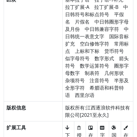
拉丁扩展-A
拉丁扩展-B
中
日韩符号和标点符号
平假
名
片假名
中日韩圈形字母
及月份
中日韩兼容字符
中
日韩统一表意文字
国际音标
扩充
空白修饰字符
常用标
点
上标和下标
货币符号
似字母符号
数字形式
箭头
符号
数学运算符号
圈形字
母数字
制表符
几何形状
杂项符号
注音符号
半形及
全形字符
希腊语和科普特
语
西里尔语
版权信息
版权所有:江西逐浪软件科技有
限公司[2021至永久]
扩展工具
下
授
在
字
国
在