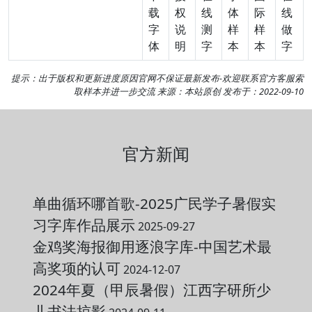
载
权
线
体
际
线
字
说
测
样
样
做
体
明
字
本
本
字
提示：出于版权和更新进度原因官网不保证最新发布-欢迎
联系官方客服
索
取样本并进一步交流 来源：本站原创 发布于：2022-09-10
官方新闻
单曲循环哪首歌-2025广民学子暑假实
习字库作品展示
2025-09-27
金鸡奖海报御用逐浪字库-中国艺术最
高奖项的认可
2024-12-07
2024年夏（甲辰暑假）江西字研所少
儿书法掠影